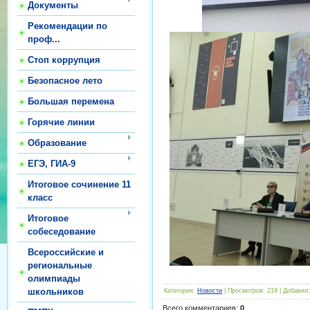
Документы
Рекомендации по
проф...
Стоп коррупция
Безопасное лето
Большая перемена
Горячие линии
Образование
ЕГЭ, ГИА-9
Итоговое сочинение 11
класс
Итоговое
собеседование
Всероссийские и
региональные
олимпиады
школьников
Категория
:
Новости
|
Просмотров
:
219
|
Добавил
:
Всего комментариев
:
0