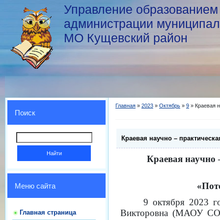
Управление образованием
администрации муниципал
МО Кущевский район
Главная
»
2023
»
Октябрь
»
9
» Краевая н
Поиск
Краевая научно – практическ
Краевая научно 
«Пот
Меню сайта
9 октября 2023 
Викторовна (МАОУ СОШ
Главная страница