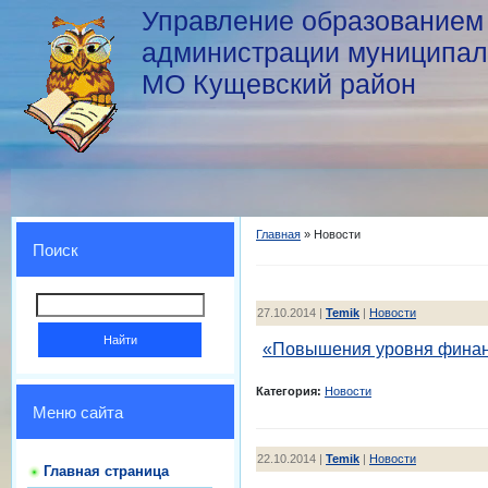
Управление образованием
администрации муниципал
МО Кущевский район
Главная
»
Новости
Поиск
27.10.2014 |
Temik
|
Новости
«Повышения уровня финанс
Категория:
Новости
Меню сайта
22.10.2014 |
Temik
|
Новости
Главная страница