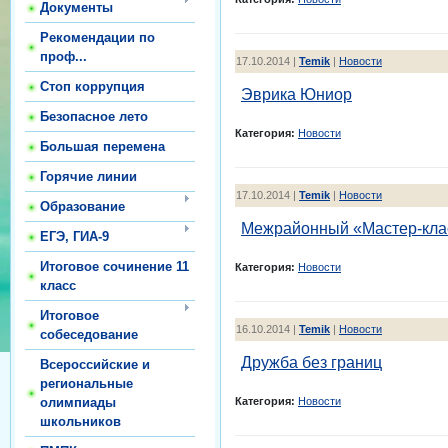
Документы
Рекомендации по
проф...
17.10.2014 |
Temik
|
Новости
Стоп коррупция
Эврика Юниор
Безопасное лето
Категория:
Новости
Большая перемена
Горячие линии
17.10.2014 |
Temik
|
Новости
Образование
Межрайонный «Мастер-клас
ЕГЭ, ГИА-9
Итоговое сочинение 11
Категория:
Новости
класс
Итоговое
16.10.2014 |
Temik
|
Новости
собеседование
Дружба без границ
Всероссийские и
региональные
Категория:
Новости
олимпиады
школьников