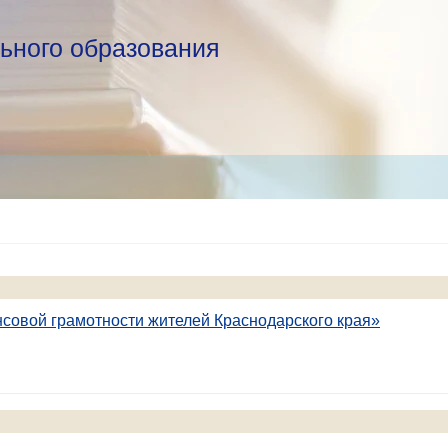
ьного образования
овой грамотности жителей Краснодарского края»