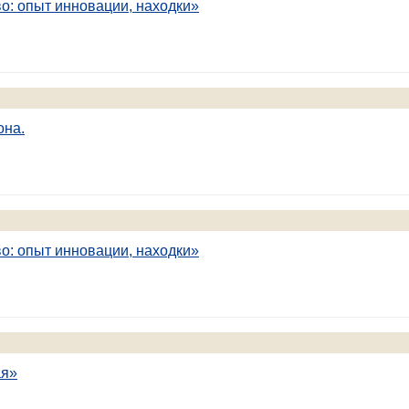
о: опыт инновации, находки»
она.
о: опыт инновации, находки»
ая»