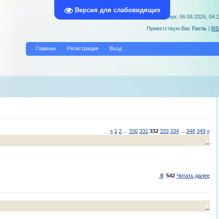
Версия для слабовидящих
Четверг, 06.08.2026, 04:
Приветствую Вас
Гость
|
RS
Главная
Регистрация
Вход
«
1
2
...
330
331
332
333
334
...
348
349
»
+
0
542
Читать далее
+