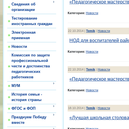
«Педагогическое мастерств
Сведения об
организации
Категория:
Новости
Тестирование
иностранных граждан
22.10.2014 |
Temik
|
Новости
Электронная
приемная
НОД для воспитателей рай
Новости
Категория:
Новости
Комиссия по защите
профессиональной
чести и достоинства
22.10.2014 |
Temik
|
Новости
педагогических
работников
«Педагогическое мастерств
МУМ
Категория:
Новости
История семьи -
история страны
18.10.2014 |
Temik
|
Новости
ФГОС и ФОП
Празднуем Победу
«Лучшая школьная столов
вместе
Категория:
Новости