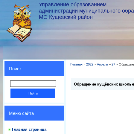
Управление образованием
администрации муниципального обр
МО Кущевский район
Главная
»
2022
»
Апрель
»
27
» Обращени
Поиск
Обращение кущёвских школьн
Меню сайта
Главная страница