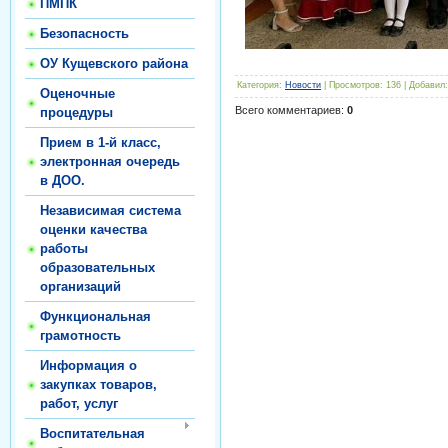
ПМПК
Безопасность
ОУ Кущевского района
Категория
:
Новости
|
Просмотров
:
136
|
Добавил
:
Оценочные
Всего комментариев
:
0
процедуры
Прием в 1-й класс,
электронная очередь
в ДОО.
Независимая система
оценки качества
работы
образовательных
организаций
Функциональная
грамотность
Информация о
закупках товаров,
работ, услуг
Воспитательная