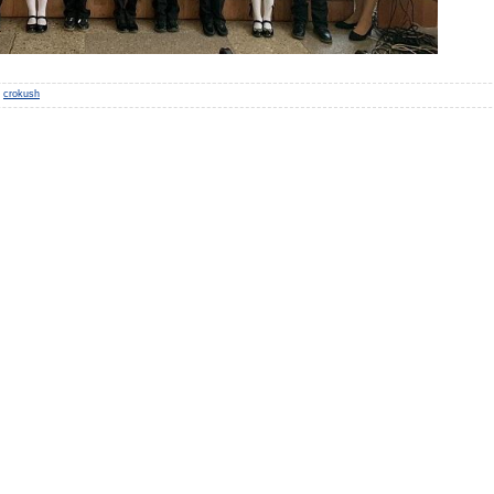
crokush