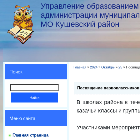
Управление образованием
администрации муниципал
МО Кущевский район
Главная
»
2024
»
Октябрь
»
25
» Посвяще
Поиск
Посвящение первоклассников 
В школах района в теч
казачьи классы и груп
Меню сайта
Участниками мероприяти
Главная страница