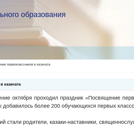
ьного образования
ние первоклассников в казачата
в казачата
ение октября проходил праздник «Посвящение перво
пы добавилось более 200 обучающихся первых классо
й стали родители, казаки-наставники, священнослу