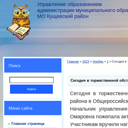
Управление образованием
администрации муниципального обр
МО Кущевский район
Главная
»
2023
»
Ноябрь
»
1
» Сегодня в
Поиск
Сегодня в торжественной обс
Сегодня в торжествен
района в Общероссийск
Начальник управления
Меню сайта
Омаровна пожелала акт
Участникам вручили на
Главная страница