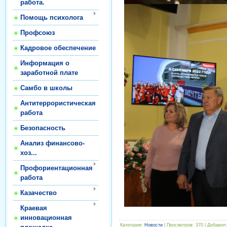
работа.
Помощь психолога
Профсоюз
Кадровое обеспечение
Информация о
заработной плате
Самбо в школы
Антитеррористическая
работа
Безопасность
Анализ финансово-
хоз...
Профориентационная
работа
Казачество
Краевая
инновационная
Категория
:
Новости
|
Просмотров
:
370
|
Добавил
: