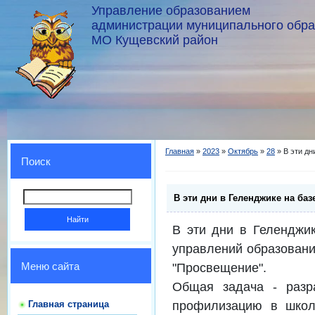
Управление образованием
администрации муниципального обр
МО Кущевский район
Главная
»
2023
»
Октябрь
»
28
» В эти дн
Поиск
В эти дни в Геленджике на ба
В эти дни в Геленджик
управлений образовани
"Просвещение".
Меню сайта
Общая задача - разр
профилизацию в школе
Главная страница