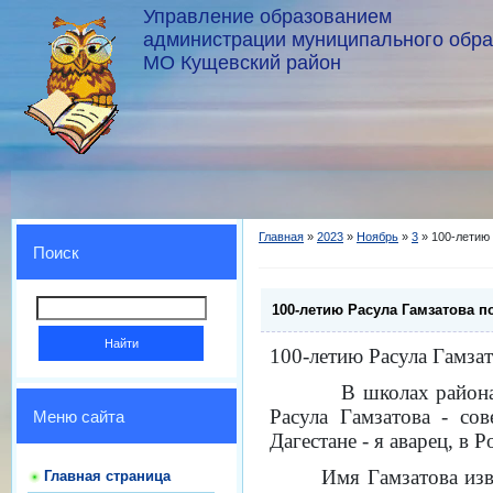
Управление образованием
администрации муниципального обр
МО Кущевский район
Главная
»
2023
»
Ноябрь
»
3
» 100-летию
Поиск
100-летию Расула Гамзатова 
100-летию Расула Гамза
В школах района для 
Расула Гамзатова - сов
Меню сайта
Дагестане - я аварец, в Р
Имя Гамзатова изв
Главная страница