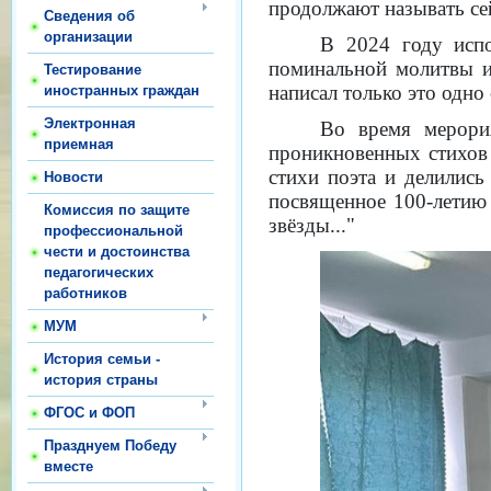
продолжают называть се
Сведения об
организации
В 2024 году исп
поминальной молитвы и
Тестирование
написал только это одно
иностранных граждан
Электронная
Во время мерория
приемная
проникновенных стихов
стихи поэта и делилис
Новости
посвященное 100-летию 
Комиссия по защите
звёзды..."
профессиональной
чести и достоинства
педагогических
работников
МУМ
История семьи -
история страны
ФГОС и ФОП
Празднуем Победу
вместе