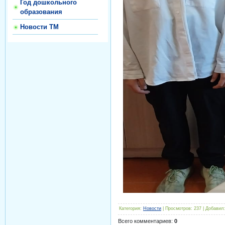
Год дошкольного
образования
Новости ТМ
Категория
:
Новости
|
Просмотров
:
237
|
Добавил
:
Всего комментариев
:
0