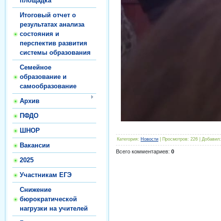
площадка
Итоговый отчет о
результатах анализа
состояния и
перспектив развития
системы образования
Семейное
образование и
самообразование
Архив
ПФДО
ШНОР
Категория
:
Новости
|
Просмотров
:
226
|
Добавил
:
Вакансии
Всего комментариев
:
0
2025
Участникам ЕГЭ
Снижение
бюрократической
нагрузки на учителей