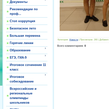
Документы
Рекомендации по
проф...
Стоп коррупция
Безопасное лето
Большая перемена
Категория
:
Новости
|
Просмотров
:
260
|
Добавил
:
Горячие линии
Всего комментариев
:
0
Образование
ЕГЭ, ГИА-9
Итоговое сочинение 11
класс
Итоговое
собеседование
Всероссийские и
региональные
олимпиады
школьников