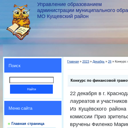
Управление образованием
администрации муниципального обр
МО Кущевский район
Главная
»
2023
»
Декабрь
»
26
» Конкурс 
Поиск
Конкурс по финансовой грамот
22 декабря в г. Красно
лауреатов и участников
Из Кущёвского района
Меню сайта
комиссии Приз зрител
вручены Филенко Марин
Главная страница