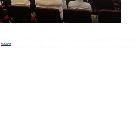
crokush