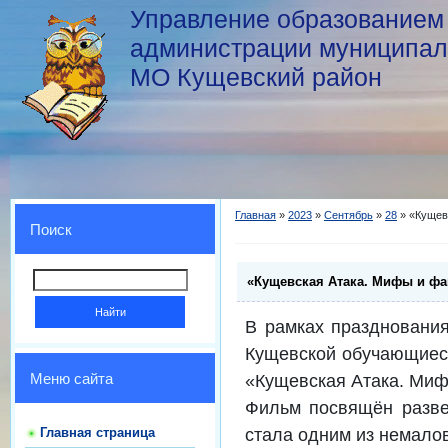
Управление образованием
администрации муниципал
МО Кущевский район
Главная
»
2023
»
Сентябрь
»
28
» «Кущев
Поиск
«Кущевская Атака. Мифы и ф
В рамках празднования
Кущевской обучающиес
«Кущевская Атака. Миф
Меню сайта
Фильм посвящён разве
стала одним из немало
Главная страница