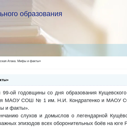
ьного образования
ская Атака. Мифы и факты»
акты»
 99-ой годовщины со дня образования Кущевского
я МАОУ СОШ № 1 им. Н.И. Кондратенко и МАОУ СО
ы и факты».
нчанию слухов и домыслов о легендарной Кущёвск
важных эпизодов всех оборонительных боёв на юге Р