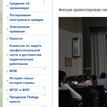
Сведения об
организации
Фильм ориентирован на
Тестирование
иностранных граждан
Электронная
приемная
Новости
Комиссия по защите
профессиональной
чести и достоинства
педагогических
работников
МУМ
История семьи -
история страны
ФГОС и ФОП
Празднуем Победу
вместе