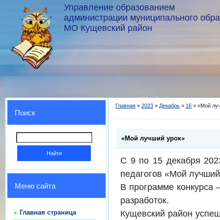
Управление образованием
администрации муниципального обр
МО Кущевский район
Главная
»
2023
»
Декабрь
»
16
» «Мой лу
Поиск
«Мой лучший урок»
С 9 по 15 декабря 202
педагогов «Мой лучший
В программе конкурса –
Меню сайта
разработок.
Кущевский район успеш
Главная страница