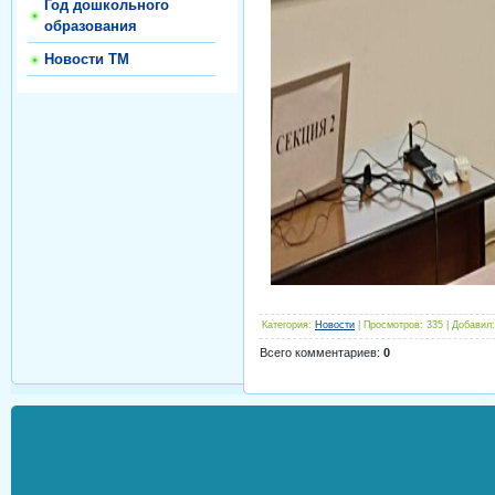
Год дошкольного
образования
Новости ТМ
Категория
:
Новости
|
Просмотров
:
335
|
Добавил
:
Всего комментариев
:
0