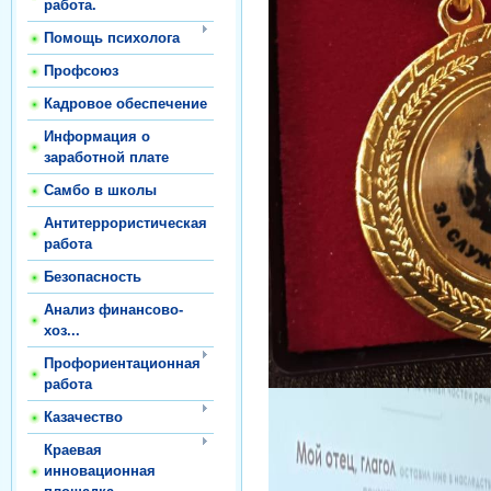
работа.
Помощь психолога
Профсоюз
Кадровое обеспечение
Информация о
заработной плате
Самбо в школы
Антитеррористическая
работа
Безопасность
Анализ финансово-
хоз...
Профориентационная
работа
Казачество
Краевая
инновационная