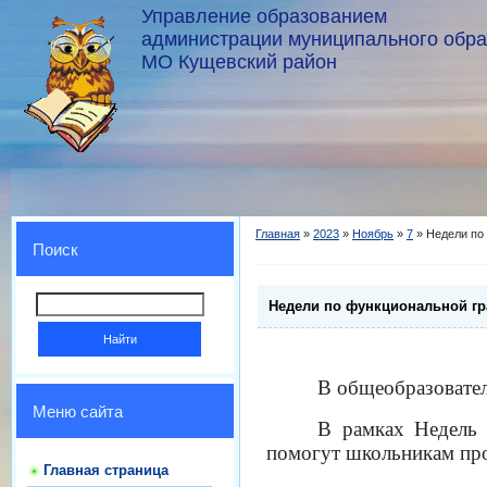
Управление образованием
администрации муниципального обр
МО Кущевский район
Главная
»
2023
»
Ноябрь
»
7
» Недели по
Поиск
Недели по функциональной гр
В общеобразовател
Меню сайта
В рамках Недель 
помогут школьникам про
Главная страница