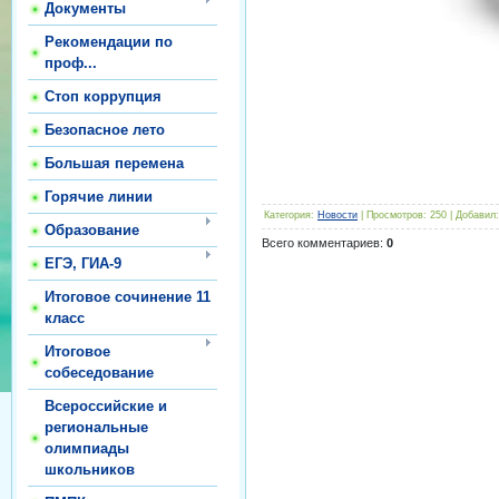
Документы
Рекомендации по
проф...
Стоп коррупция
Безопасное лето
Большая перемена
Горячие линии
Категория
:
Новости
|
Просмотров
:
250
|
Добавил
:
Образование
Всего комментариев
:
0
ЕГЭ, ГИА-9
Итоговое сочинение 11
класс
Итоговое
собеседование
Всероссийские и
региональные
олимпиады
школьников