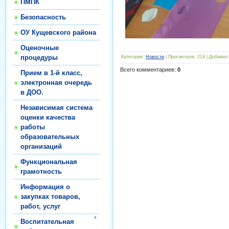
ПМПК
Безопасность
ОУ Кущевского района
Оценочные
процедуры
Категория
:
Новости
|
Просмотров
:
219
|
Добавил
:
Всего комментариев
:
0
Прием в 1-й класс,
электронная очередь
в ДОО.
Независимая система
оценки качества
работы
образовательных
организаций
Функциональная
грамотность
Информация о
закупках товаров,
работ, услуг
Воспитательная