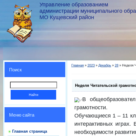
Управление образованием
администрации муниципального обр
МО Кущевский район
Главная
»
2023
»
Декабрь
»
28
» Неделя Ч
Поиск
Неделя Читательской грамотн
В общеобразовател
грамотности.
Обучающиеся 1 – 11 кла
Меню сайта
интерактивных играх. 
необходимости развити
Главная страница