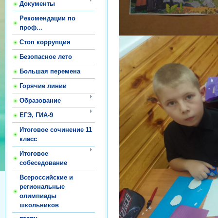
Документы
Рекомендации по
проф...
Стоп коррупция
Безопасное лето
Большая перемена
Горячие линии
Образование
ЕГЭ, ГИА-9
Итоговое сочинение 11
класс
Итоговое
собеседование
Всероссийские и
региональные
олимпиады
школьников