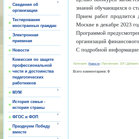
Сведения об
знаний обучающихся о ст
организации
Прием работ продлится д
Тестирование
Москве в декабре 2023 го
иностранных граждан
Программой предусмотрен
Электронная
организаций финансового
приемная
С подробной информацией
Новости
Комиссия по защите
Категория
:
Новости
|
Просмотров
:
224
|
Добавил
:
профессиональной
чести и достоинства
Всего комментариев
:
0
педагогических
работников
МУМ
История семьи -
история страны
ФГОС и ФОП
Празднуем Победу
вместе