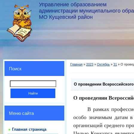
Управление образованием
администрации муниципального обр
МО Кущевский район
Главная
»
2023
»
Октябрь
»
31
» О прове
Поиск
О проведении Всероссийского
О проведении Всероссий
В рамках професси
Меню сайта
особо значимым датам в 
организаций среднего пр
Главная страница
Целью Конкурса являетс