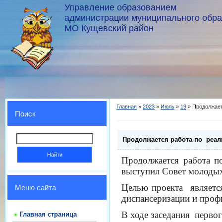
Управление образованием
администрации муниципального обр
МО Кущевский район
Главная
»
2023
»
Июль
»
19
» Продолжает
Поиск
Продолжается работа по реал
Продолжается работа п
выступил Совет молодых
Целью проекта являетс
Меню сайта
диспансеризации и проф
В ходе заседания первог
Главная страница