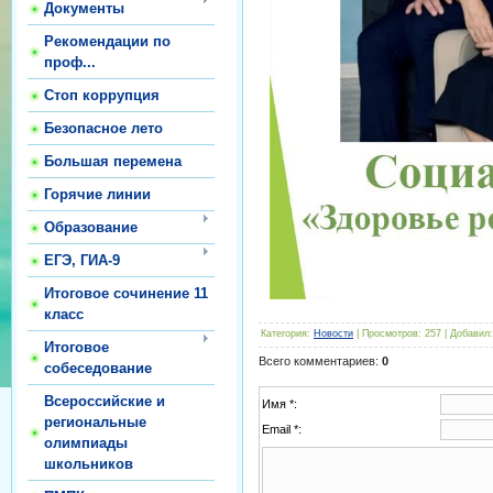
Документы
Рекомендации по
проф...
Стоп коррупция
Безопасное лето
Большая перемена
Горячие линии
Образование
ЕГЭ, ГИА-9
Итоговое сочинение 11
класс
Категория
:
Новости
|
Просмотров
:
257
|
Добавил
:
Итоговое
Всего комментариев
:
0
собеседование
Всероссийские и
Имя *:
региональные
Email *:
олимпиады
школьников