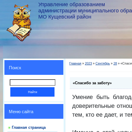
Управление образованием
администрации муниципального обр
МО Кущевский район
Главная
»
2023
»
Сентябрь
»
28
» «Спасиб
Поиск
«Спасибо за заботу»
Умение быть благод
доверительные отнош
Меню сайта
тем, кто ее дает, и т
Главная страница