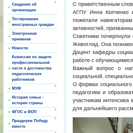
С приветственным слов
Сведения об
организации
АГПУ Инна Копченко и
Тестирование
пожелали навигаторам
иностранных граждан
активностей, призванны
Электронная
Советники почерпнули 
приемная
Живогляд. Она познако
Новости
Доцент кафедры социал
Комиссия по защите
работе с обучающимися
профессиональной
Важный вопрос о нап
чести и достоинства
педагогических
социальной, специальн
работников
О формах социального 
МУМ
педагогики и образова
История семьи -
участникам интенсива 
история страны
для дальнейшего рассм
ФГОС и ФОП
Празднуем Победу
вместе