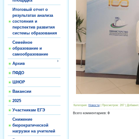
площадка
Итоговый отчет о
результатах анализа
состояния и
перспектив развития
системы образования
Семейное
образование и
самообразование
Архив
ПФДО
ШНОР
Вакансии
2025
Категория
:
Новости
|
Просмотров
:
287
|
Добавил
:
Участникам ЕГЭ
Всего комментариев
:
0
Снижение
бюрократической
нагрузки на учителей