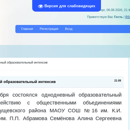
Версия для слабовидящих
Четверг, 06.08.2026, 21:
Приветствую Вас
Гость
|
RS
Главная
Регистрация
Вход
вный образовательный интенсив
21:09
ый образовательный интенсив
ября состоялся однодневный образовательный
ействию с общественными объединениями
з Кущевского района МАОУ СОШ №16 им. К.И.
м. П.П. Абрамова Семёнова Алина Сергеевна