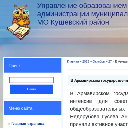
Управление образованием
администрации муниципал
МО Кущевский район
Главная
»
2023
»
Октябрь
»
27
» В Армав
Поиск
В Армавирском государственн
В Армавирском госуда
интенсив для сове
общеобразовательных
Меню сайта
Недорубова Гусева А
приняли активное учас
Главная страница