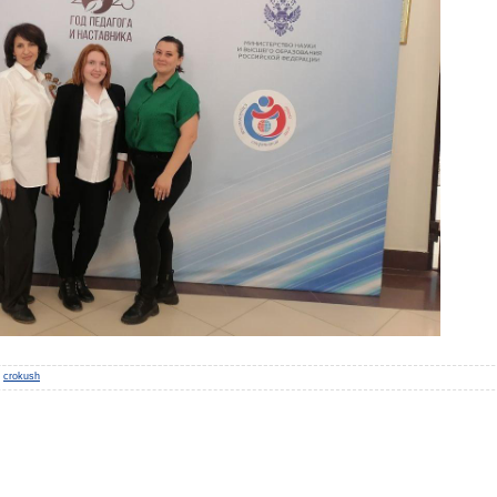
crokush