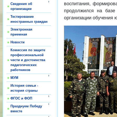
воспитания, формиров
Сведения об
организации
продолжился на базе 
Тестирование
организации обучения 
иностранных граждан
Электронная
приемная
Новости
Комиссия по защите
профессиональной
чести и достоинства
педагогических
работников
МУМ
История семьи -
история страны
ФГОС и ФОП
Празднуем Победу
вместе