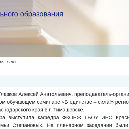
ьного образования
ве – сила!»
 Глазков Алексей Анатольевич, преподаватель-орг
вом обучающем семинаре «В единстве – сила!» реги
нодарского края в г. Тимашевске.
ара выступила кафедра ФКОБЖ ГБОУ ИРО Краснод
мьи Степановых. На пленарном заседании были 