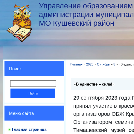
Управление образованием
администрации муниципал
МО Кущевский район
Главная
»
2023
»
Октябрь
»
5
» «В единст
Поиск
«В единстве – сила!»
29 сентября 2023 года
принял участие в крае
организаторов ОБЖ Крас
Меню сайта
Организатором семин
Тимашевский музей се
Главная страница