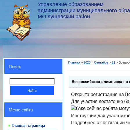
Управление образованием
администрации муниципального обр
МО Кущевский район
Главная
»
2023
»
Сентябрь
»
21
» Всерос
Поиск
Всероссийская олимпиада по 
Открыта регистрация на В
Для участия достаточно б
Уже сейчас ребята могу
Меню сайта
Инструкции для участнико
Подробнее о состязании чи
Главная страница