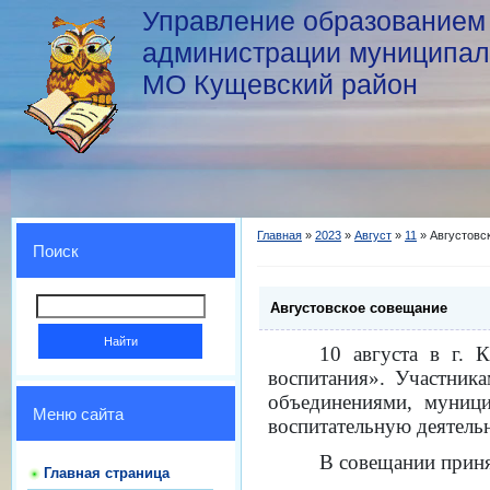
Управление образованием
администрации муниципал
МО Кущевский район
Главная
»
2023
»
Август
»
11
» Августовс
Поиск
Августовское совещание
10 августа в г. 
воспитания». Участник
объединениями, муници
Меню сайта
воспитательную деятельн
В совещании приня
Главная страница