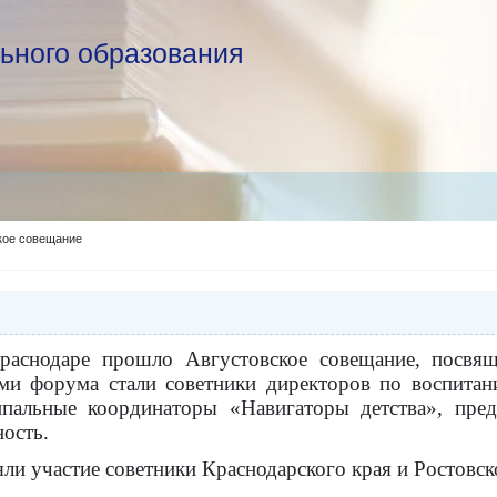
ьного образования
кое совещание
Краснодаре прошло Августовское совещание, посвя
ами форума стали советники директоров по воспита
пальные координаторы «Навигаторы детства», пред
ость.
ли участие советники Краснодарского края и Ростовск