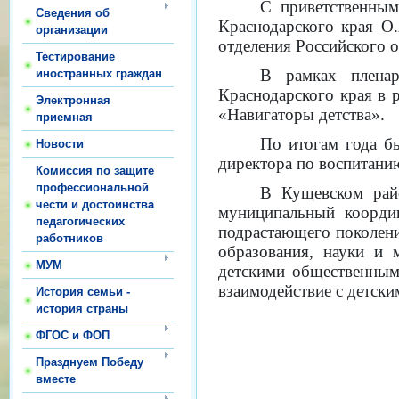
С приветственным
Сведения об
Краснодарского края О.
организации
отделения Российского о
Тестирование
В рамках пленар
иностранных граждан
Краснодарского края в 
Электронная
«Навигаторы детства».
приемная
По итогам года б
Новости
директора по воспитани
Комиссия по защите
профессиональной
В Кущевском рай
чести и достоинства
муниципальный коорди
педагогических
подрастающего поколени
работников
образования, науки и 
МУМ
детскими общественным
взаимодействие с детск
История семьи -
история страны
ФГОС и ФОП
Празднуем Победу
вместе