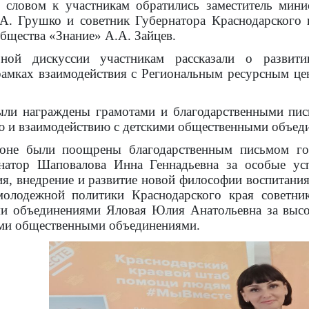
 словом к участникам обратились заместитель мини
А. Грушко и советник Губернатора Краснодарского к
бщества «Знание» А.А. Зайцев.
ной дискуссии участникам рассказали о развит
рамках взаимодействия с Региональным ресурсным це
ыли награждены грамотами и благодарственными пи
ю и взаимодействию с детскими общественными объед
оне были поощрены благодарственным письмом го
натор Шаповалова Инна Геннадьевна за особые ус
я, внедрение и развитие новой философии воспитания
молодежной политики Краснодарского края советни
и объединениями Яловая Юлия Анатольевна за высок
ими общественными объединениями.