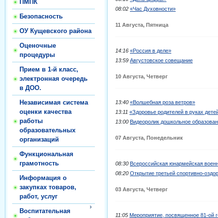
ПМПК
08:02
«Час Духовности»
Безопасность
11 Августа, Пятница
ОУ Кущевского района
Оценочные
14:16
«Россия в деле»
процедуры
13:59
Августовское совещание
Прием в 1-й класс,
10 Августа, Четверг
электронная очередь
в ДОО.
Независимая система
13:40
«Волшебная роза ветров»
оценки качества
13:11
«Здоровье родителей в руках дете
работы
13:00
Видеоролик дошкольное образова
образовательных
07 Августа, Понедельник
организаций
Функциональная
грамотность
08:30
Всероссийская юнармейская военн
08:20
Открытие третьей спортивно-озд
Информация о
закупках товаров,
03 Августа, Четверг
работ, услуг
Воспитательная
11:05
Мероприятие, посвященное 81-ой 