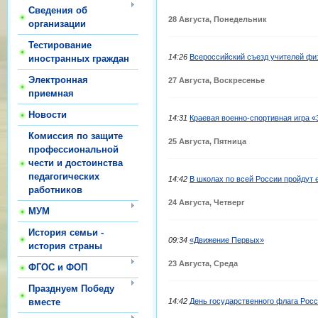
Сведения об
28 Августа, Понедельник
организации
Тестирование
14:26
Всероссийский съезд учителей фи
иностранных граждан
Электронная
27 Августа, Воскресенье
приемная
Новости
14:31
Краевая военно-спортивная игра 
Комиссия по защите
25 Августа, Пятница
профессиональной
чести и достоинства
педагогических
14:42
В школах по всей России пройдут 
работников
24 Августа, Четверг
МУМ
История семьи -
09:34
«Движение Первых»
история страны
23 Августа, Среда
ФГОС и ФОП
Празднуем Победу
14:42
День государственного флага Рос
вместе