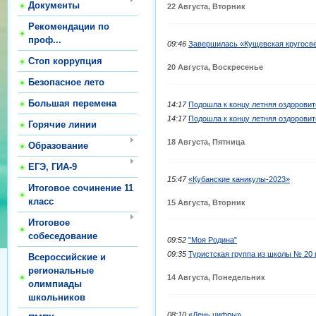
Документы
22 Августа, Вторник
Рекомендации по
проф...
09:46
Завершилась «Кущевская кругосве
Стоп коррупция
20 Августа, Воскресенье
Безопасное лето
Большая перемена
14:17
Подошла к концу летняя оздорови
14:17
Подошла к концу летняя оздорови
Горячие линии
18 Августа, Пятница
Образование
ЕГЭ, ГИА-9
15:47
«Кубанские каникулы-2023»
Итоговое сочинение 11
класс
15 Августа, Вторник
Итоговое
собеседование
09:52
"Моя Родина"
09:35
Туристская группа из школы № 20 
Всероссийские и
региональные
14 Августа, Понедельник
олимпиады
школьников
08:10
«День цифры»