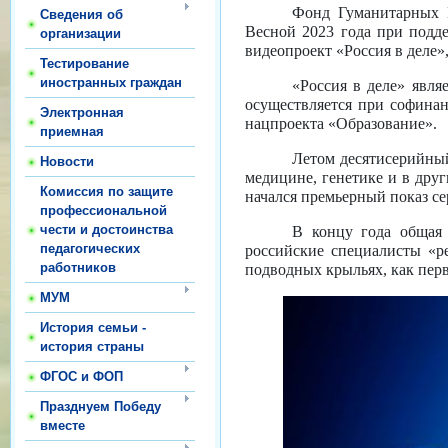
Фонд Гуманитарных П
Сведения об
Весной 2023 года при подд
организации
видеопроект «Россия в деле»
Тестирование
иностранных граждан
«Россия в деле» явл
осуществляется при софина
Электронная
нацпроекта «Образование».
приемная
Летом десятисерийный
Новости
медицине, генетике и в друг
Комиссия по защите
начался премьерный показ се
профессиональной
чести и достоинства
В концу года общая 
педагогических
российские специалисты «р
работников
подводных крыльях, как пер
МУМ
История семьи -
история страны
ФГОС и ФОП
Празднуем Победу
вместе