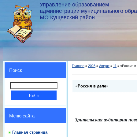
Управление образованием
администрации муниципального обр
МО Кущевский район
Главная
»
2023
»
Август
»
11
» «Россия в
Поиск
«Россия в деле»
Меню сайта
Зрительская аудитория нов
Главная страница